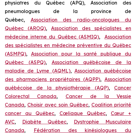
physiatres du Québec (APQ), Association des
pneumologues de la province de
Québec,
Association des radio-oncologues du
Québec (AROQ)
,
Association des spécialistes en
médecine interne du Québec (ASMIQ)
,
Association
des spécialistes en médecine préventive du Québec
(ASMPQ)
,
Association pour la santé publique du
Québec (ASPQ)
,
Association québécoise de la
maladie de Lyme (AQML)
,
Association québécoise
des pharmaciens propriétaires (AQPP)
,
Association
québécoise de la physiothérapie (AQP)
,
Cancer
Colorectal Canada
,
Cancer de la Vessie
Canada
,
Choisir avec soin Québec
,
Coalition priorité
cancer au Québec
,
Cœliaque Québec
,
Cœur +
AVC
,
Diabète Québec
,
Dystrophie Musculaire
Canada
,
Fédération des kinésiologues du